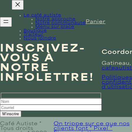
Le café autiste
Notre approche
Panier
Notre communauté
Menu sur place
Boutique
Traiteur
Nous joindre
INSCRIVEZ-
Coordo
VOUS À
Gatineau,
NOTRE
cafeauti
INFOLETTRE!
Politique
confidenti
d’utilisati
Café Autiste *
On trippe sur ce que nos
Tous droits
clients font * Pixel *